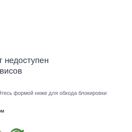
т недоступен
рвисов
йтесь формой ниже для обхода блокировки
ом