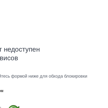
т недоступен
рвисов
йтесь формой ниже для обхода блокировки
ом