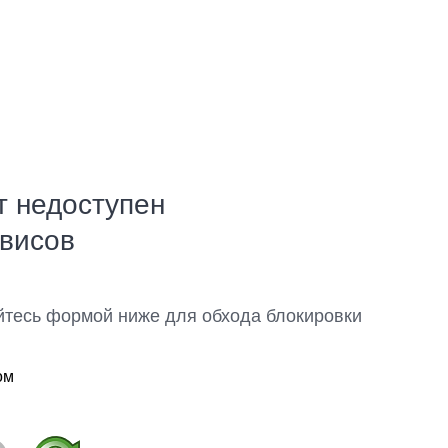
т недоступен
рвисов
йтесь формой ниже для обхода блокировки
ом