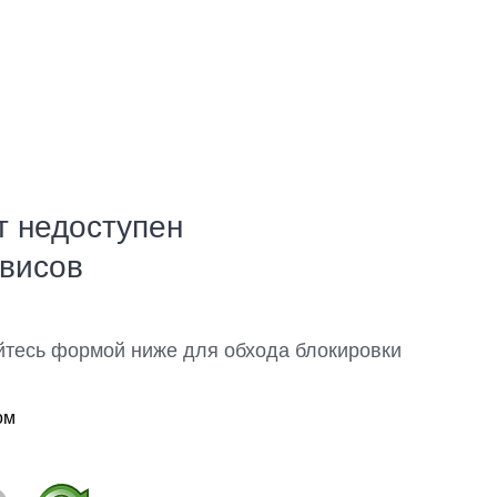
т недоступен
рвисов
йтесь формой ниже для обхода блокировки
ом