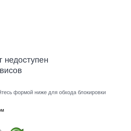
т недоступен
рвисов
йтесь формой ниже для обхода блокировки
ом