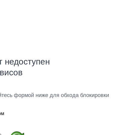
т недоступен
рвисов
йтесь формой ниже для обхода блокировки
ом