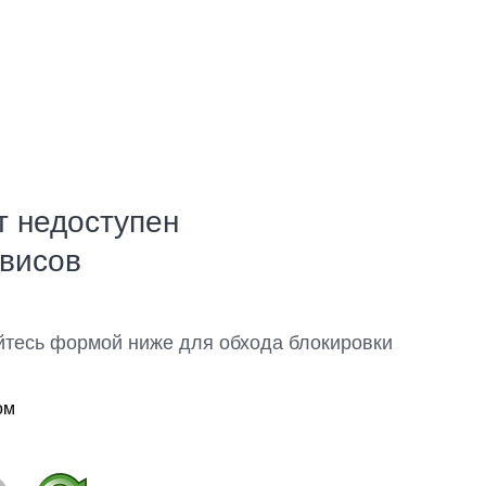
т недоступен
рвисов
йтесь формой ниже для обхода блокировки
ом