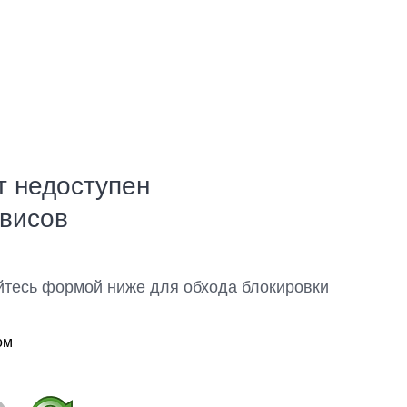
т недоступен
рвисов
йтесь формой ниже для обхода блокировки
ом