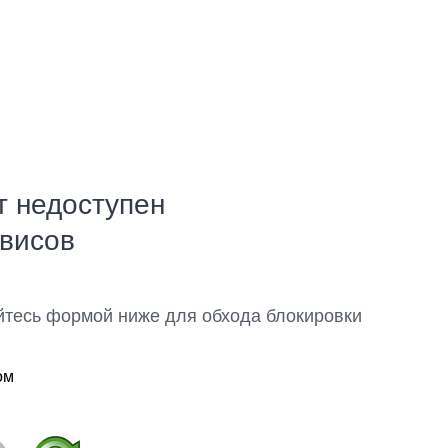
т недоступен
рвисов
йтесь формой ниже для обхода блокировки
ом