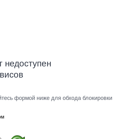
т недоступен
рвисов
йтесь формой ниже для обхода блокировки
ом