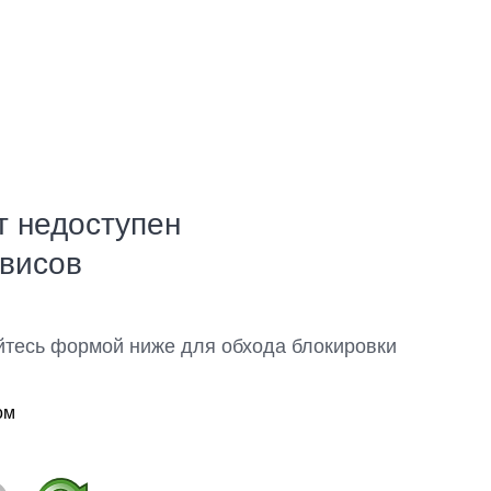
т недоступен
рвисов
йтесь формой ниже для обхода блокировки
ом