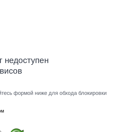
т недоступен
рвисов
йтесь формой ниже для обхода блокировки
ом