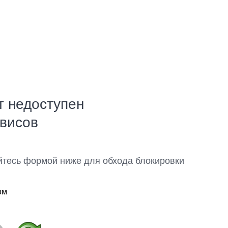
т недоступен
рвисов
йтесь формой ниже для обхода блокировки
ом