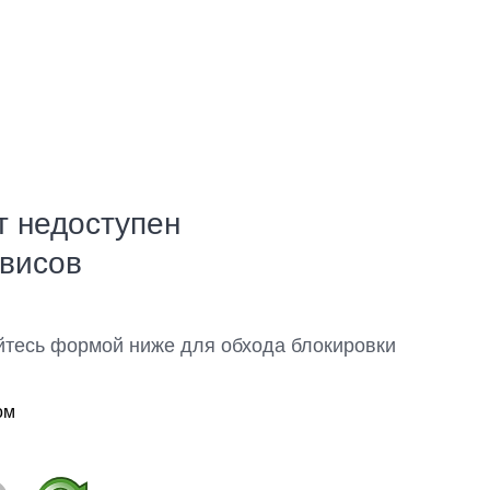
т недоступен
рвисов
йтесь формой ниже для обхода блокировки
ом