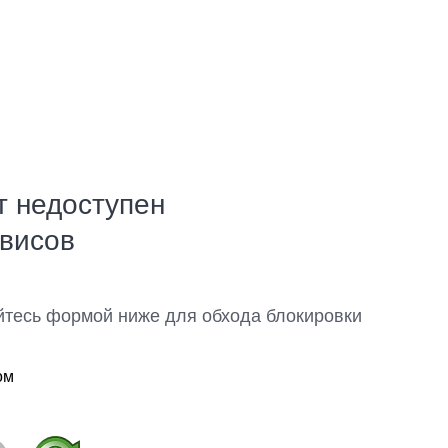
т недоступен
рвисов
йтесь формой ниже для обхода блокировки
ом