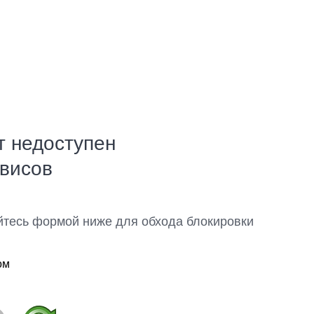
т недоступен
рвисов
йтесь формой ниже для обхода блокировки
ом