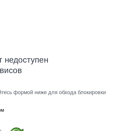
т недоступен
рвисов
йтесь формой ниже для обхода блокировки
ом