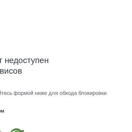
т недоступен
рвисов
йтесь формой ниже для обхода блокировки
ом