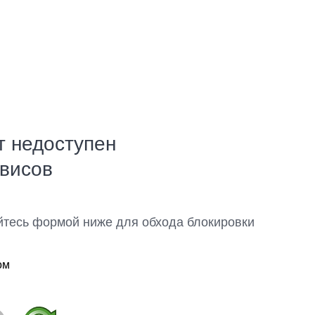
т недоступен
рвисов
йтесь формой ниже для обхода блокировки
ом