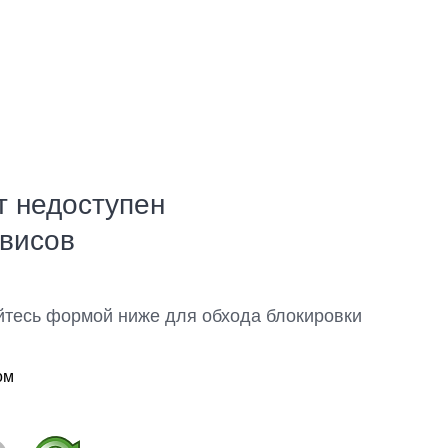
т недоступен
рвисов
йтесь формой ниже для обхода блокировки
ом