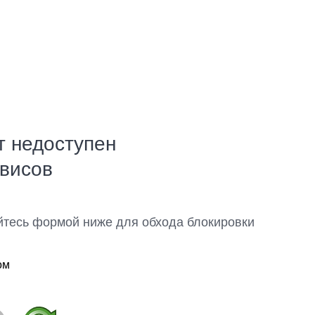
т недоступен
рвисов
йтесь формой ниже для обхода блокировки
ом