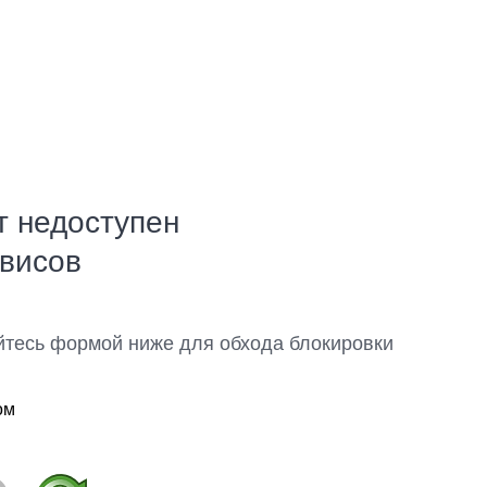
т недоступен
рвисов
йтесь формой ниже для обхода блокировки
ом