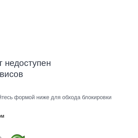
т недоступен
рвисов
йтесь формой ниже для обхода блокировки
ом