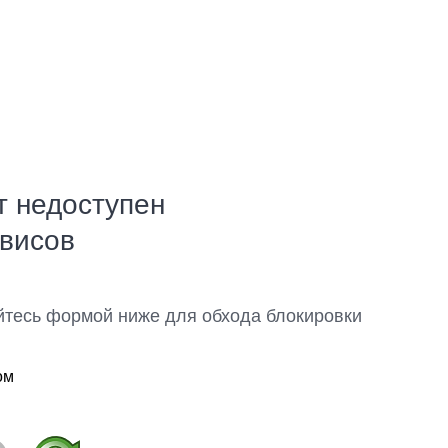
т недоступен
рвисов
йтесь формой ниже для обхода блокировки
ом