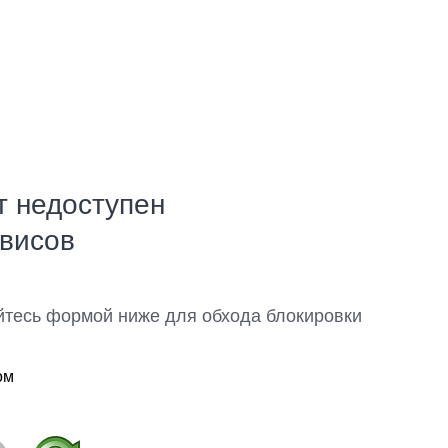
т недоступен
рвисов
йтесь формой ниже для обхода блокировки
ом