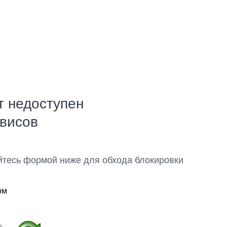
т недоступен
рвисов
йтесь формой ниже для обхода блокировки
ом