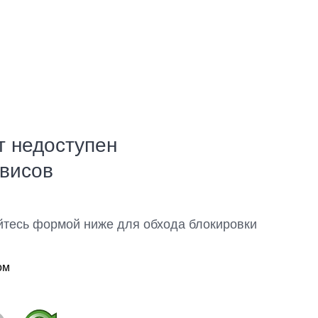
т недоступен
рвисов
йтесь формой ниже для обхода блокировки
ом