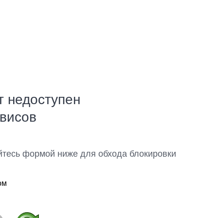
т недоступен
рвисов
йтесь формой ниже для обхода блокировки
ом