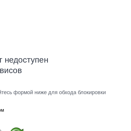
т недоступен
рвисов
йтесь формой ниже для обхода блокировки
ом