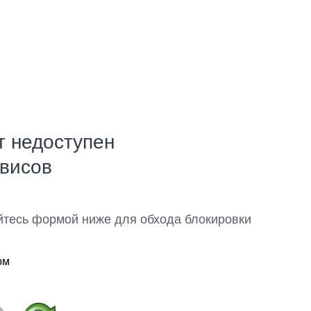
т недоступен
рвисов
йтесь формой ниже для обхода блокировки
ом