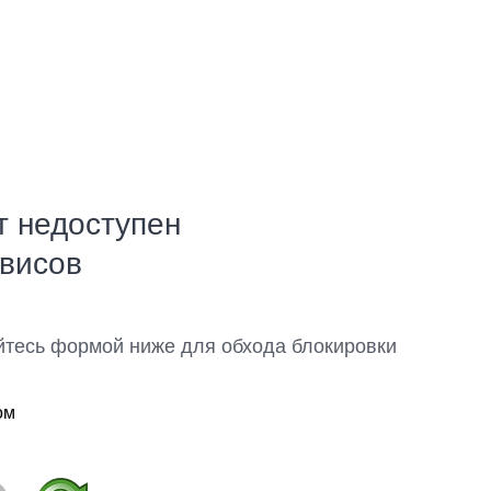
т недоступен
рвисов
йтесь формой ниже для обхода блокировки
ом