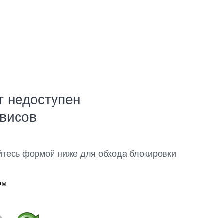
т недоступен
рвисов
йтесь формой ниже для обхода блокировки
ом