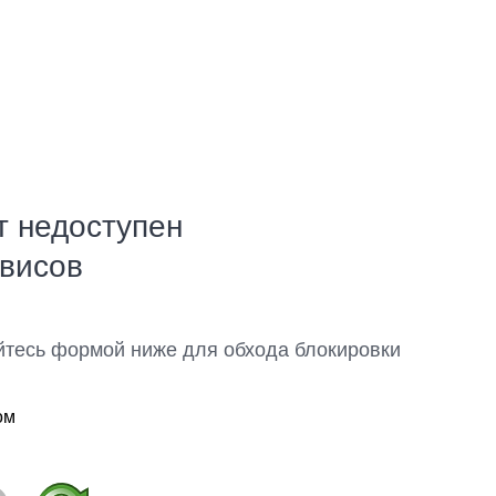
т недоступен
рвисов
йтесь формой ниже для обхода блокировки
ом